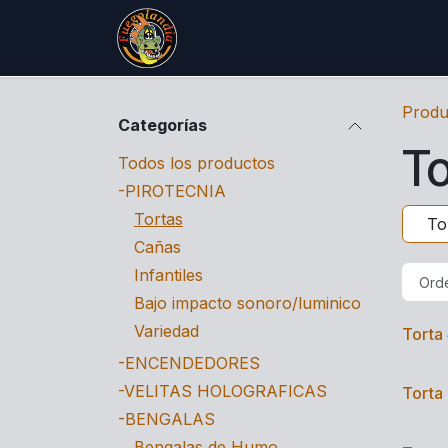
IR AL CONTENIDO
Inicio
Catálogo
Blog
Contá
Produ
Categorías
To
Todos los productos
-PIROTECNIA
Tortas
To
Cañas
Infantiles
Orde
Bajo impacto sonoro/luminico
Variedad
Torta 
-ENCENDEDORES
-VELITAS HOLOGRAFICAS
Torta 
-BENGALAS
Bengalas de Humo