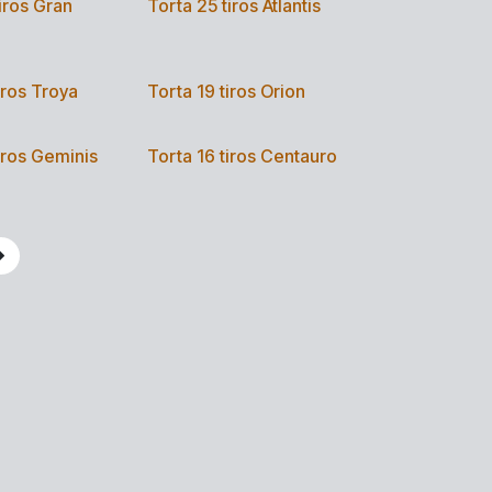
iros Gran
Torta 25 tiros Atlantis
iros Troya
Torta 19 tiros Orion
iros Geminis
Torta 16 tiros Centauro