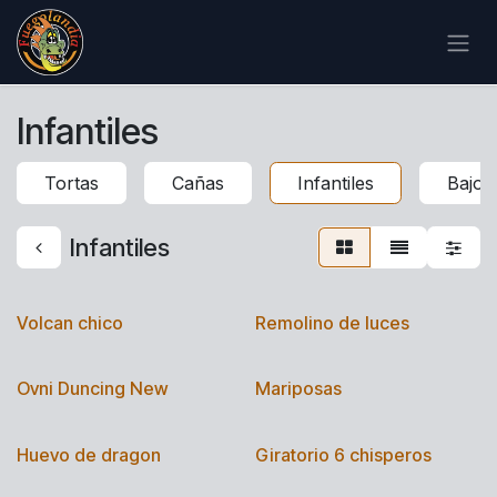
IR AL CONTENIDO
Infantiles
Tortas
Cañas
Infantiles
Bajo 
Infantiles
Volcan chico
Remolino de luces
Ovni Duncing New
Mariposas
Huevo de dragon
Giratorio 6 chisperos